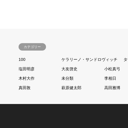
カテゴリー
100
ケラリーノ・サンドロヴィッチ
タ
塩田明彦
大友啓史
小松真弓
木村大作
未分類
李相日
真田敦
萩原健太郎
高田雅博