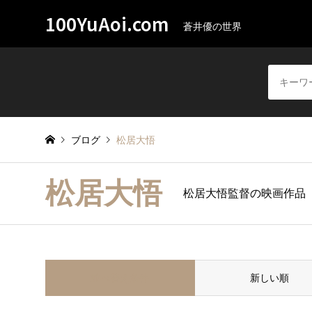
100YuAoi.com
蒼井優の世界
ブログ
松居大悟
松居大悟
松居大悟監督の映画作品
並べ替え条件
新しい順