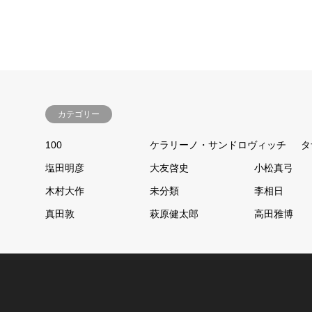
カテゴリー
100
ケラリーノ・サンドロヴィッチ
タ
塩田明彦
大友啓史
小松真弓
木村大作
未分類
李相日
真田敦
萩原健太郎
高田雅博