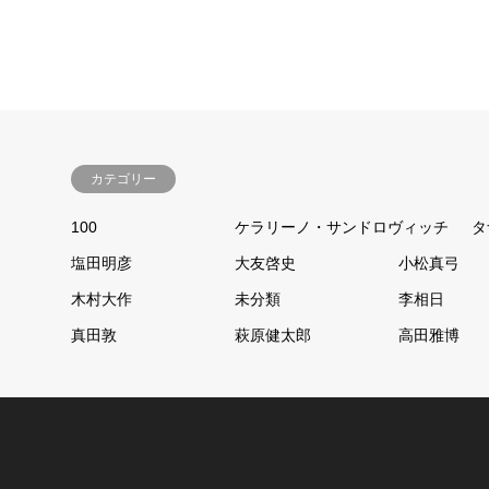
カテゴリー
100
ケラリーノ・サンドロヴィッチ
タ
塩田明彦
大友啓史
小松真弓
木村大作
未分類
李相日
真田敦
萩原健太郎
高田雅博