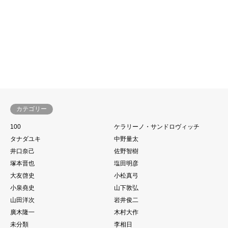
(2017) : Tokyo Ghoul
カテゴリー
100
ケラリーノ・サンドロヴィッチ
タナダユキ
中野量太
井口奈己
佐野智樹
塚本晋也
塩田明彦
大友啓史
小松真弓
小泉堯史
山下敦弘
山田洋次
岩井俊二
廣木隆一
木村大作
未分類
李相日