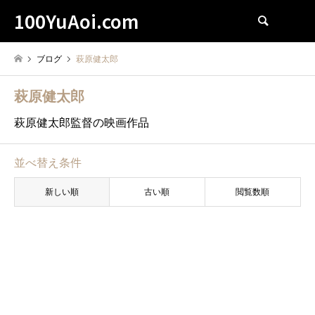
100YuAoi.com
検索
ブログ
萩原健太郎
萩原健太郎
萩原健太郎監督の映画作品
並べ替え条件
新しい順
古い順
閲覧数順
萩原健太郎
東京喰種トーキョーグール