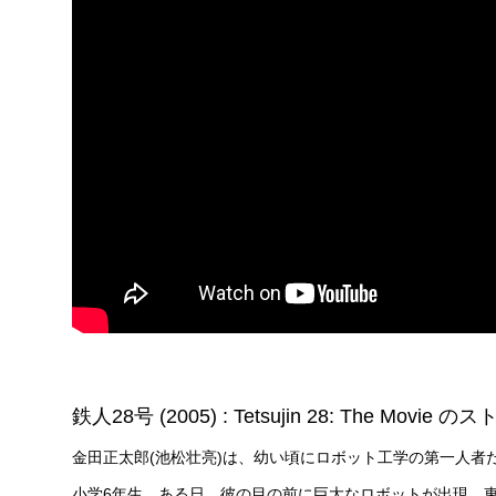
鉄人28号 (2005) : Tetsujin 28: The Movie 
金田正太郎(池松壮亮)は、幼い頃にロボット工学の第一人者
小学6年生。ある日、彼の目の前に巨大なロボットが出現、