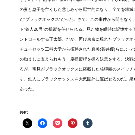
の妻と息子を亡くした悲しみから厭世的になり、全てを壊滅
だ“ブラックオックス”だった。さて、この事件から間もな
ト“鉄人28号”の操縦を任せられる。見た物を瞬時に記憶す
ントロールする正太郎。だが、再び東京に現れたブラックオ
チューセッツ工科大学から招聘された真美(蒼井優)らによ
の励ましに支えられもう一度操縦桿を握る決意をする。決戦
ろが、宅見がブラックオックスに搭載した核弾頭のスイッチ
す。鉄人にブラックオックスを大気圏外に運ばせるのだ。果
あった。
共有: